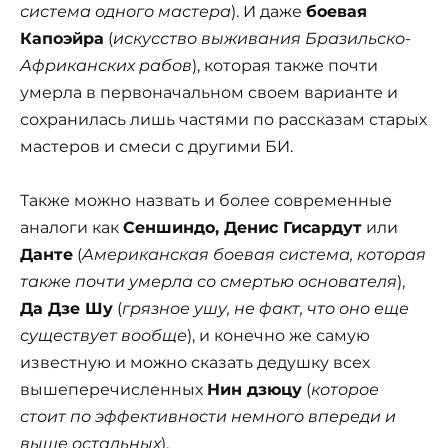
система одного мастера
). И даже
боевая
Капоэйра
(
искусство выживания Бразильско-
Африканских рабов
), которая также почти
умерла в первоначальном своем варианте и
сохранилась лишь частями по рассказам старых
мастеров и смеси с другими БИ.
Также можно назвать и более современные
аналоги как
Сеншиндо, Денис Гисардут
или
Данте
(
Американская боевая система, которая
также почти умерла со смертью основателя
),
Да Дзе Шу
(
грязное ушу, не факт, что оно еще
существует вообще
), и конечно же самую
известную и можно сказать дедушку всех
вышеперечисленных
Нин дзюцу
(
которое
стоит по эффективности немного впереди и
выше остальных
).