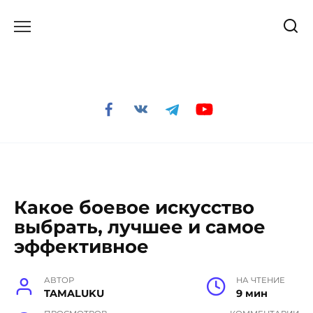
Перейти
к
содержанию
Какое боевое искусство
выбрать, лучшее и самое
эффективное
АВТОР
НА ЧТЕНИЕ
TAMALUKU
9 мин