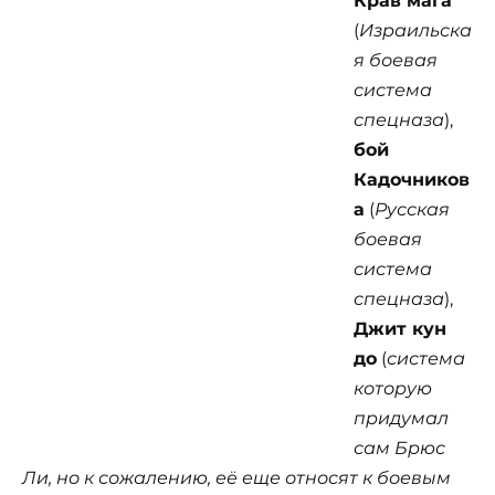
Крав мага
(
Израильска
я боевая
система
спецназа
),
бой
Кадочников
а
(
Русская
боевая
система
спецназа
),
Джит кун
до
(
система
которую
придумал
сам Брюс
Ли, но к сожалению, её еще относят к боевым